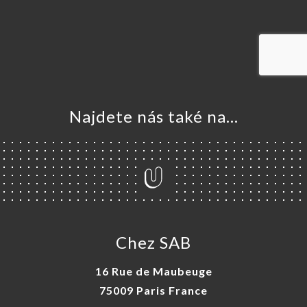
VOVAT
DNAT
ERIE
ENZE
ÍDKA
Najdete nás také na...
TAKT
Chez SAB
16 Rue de Maubeuge
75009 Paris France