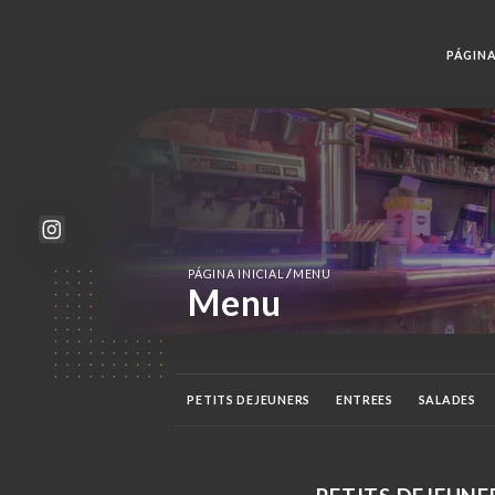
PÁGINA
/
PÁGINA INICIAL
MENU
Menu
PETITS DEJEUNERS
ENTREES
SALADES
COUSCOUS
DESSERTS
HAPPY HOUR
B