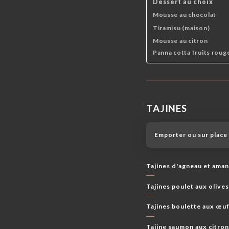
Dessert au choix
Mousse au chocolat
Tiramisu (maison)
Mousse au citron
Panna cotta fruits roug
TAJINES
Emporter ou sur place
Tajines d'agneau et ama
Tajines poulet aux olive
Tajines boulette aux œu
Tajine saumon aux citro