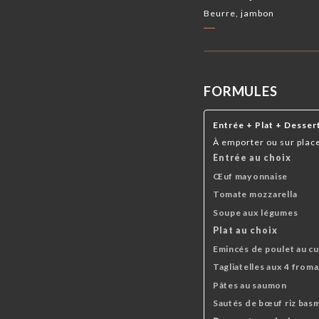
Beurre, jambon
FORMULES
Entrée + Plat + Desser
À emporter ou sur plac
Entrée au choix
Œuf mayonnaise
Tomate mozzarella
Soupe aux légumes
Plat au choix
Emincés de poulet au cur
Tagliatelles aux 4 from
Pâtes au saumon
Sautés de bœuf riz basm