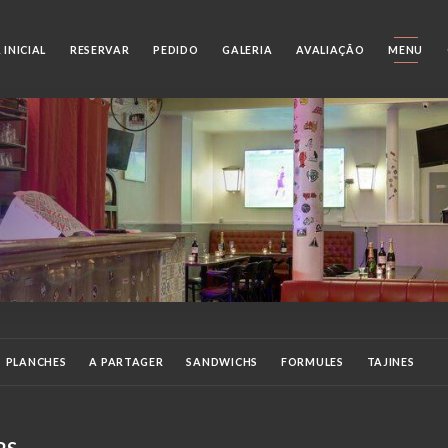
 INICIAL
RESERVAR
PEDIDO
GALERIA
AVALIAÇÃO
MENU
PLANCHES
A PARTAGER
SANDWICHS
FORMULES
TAJINES
OISSONS SOFTS
BIERES
APERITIFS & DIGESTIFS
COCKTAILS