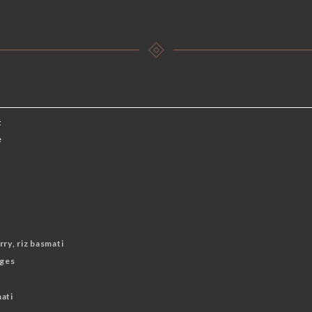
t
e
ry, riz basmati
ages
ati