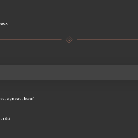
eaux
uez, agneau, bœuf
t rôti