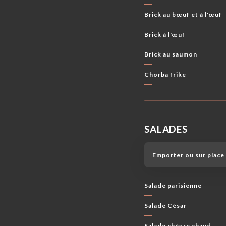
Brick au bœuf et à l'œuf
Brick à l'œuf
Brick au saumon
Chorba frike
SALADES
Emporter ou sur place
Salade parisienne
Salade César
Salade chèvre chaud