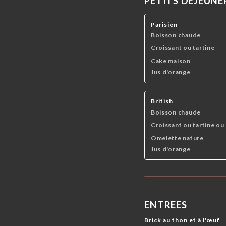
PETITS DEJEUNE
SHOOTERS
VINS ROUGES
VINS BLANCS
Parisien
Boisson chaude
Croissant ou tartine
Cake maison
Jus d'orange
British
Boisson chaude
Croissant ou tartine ou
Omelette nature
Jus d'orange
ENTREES
Brick au thon et à l'œuf