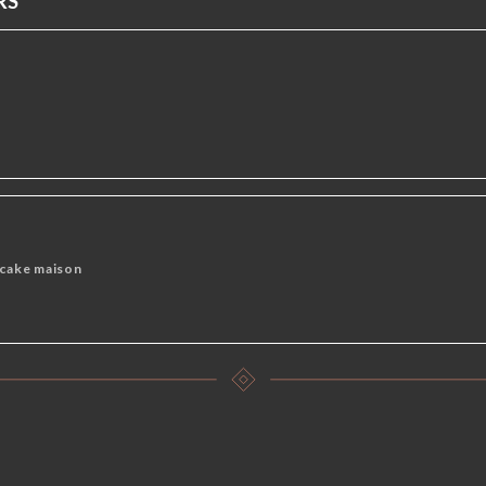
RS
VINS ROSES
BOISSONS CHAUDES
 cake maison