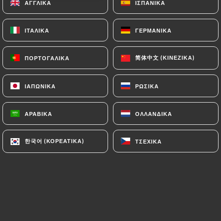
ΑΓΓΛΙΚΆ
ΑΓΓΛΙΚΆ
ΙΣΠΑΝΙΚΆ
ΙΣΠΑΝΙΚΆ
ΙΤΑΛΙΚΆ
ΙΤΑΛΙΚΆ
ΓΕΡΜΑΝΙΚΆ
ΓΕΡΜΑΝΙΚΆ
DESSERTS
简体中文 (ΚΙΝΈΖΙΚΑ)
简体中文 (ΚΙΝΈΖΙΚΑ)
ΠΟΡΤΟΓΑΛΙΚΆ
ΠΟΡΤΟΓΑΛΙΚΆ
Tiramisu
Fait maison
ΙΑΠΩΝΙΚΆ
ΙΑΠΩΝΙΚΆ
ΡΩΣΙΚΆ
ΡΩΣΙΚΆ
5.00€
ΑΡΑΒΙΚΆ
ΑΡΑΒΙΚΆ
ΟΛΛΑΝΔΙΚΆ
ΟΛΛΑΝΔΙΚΆ
Mousse au chocolat
5.00€
한국어 (ΚΟΡΕΆΤΙΚΑ)
한국어 (ΚΟΡΕΆΤΙΚΑ)
ΤΣΈΧΙΚΑ
ΤΣΈΧΙΚΑ
Crème brûlée
7.00€
Café gourmand
10.00€