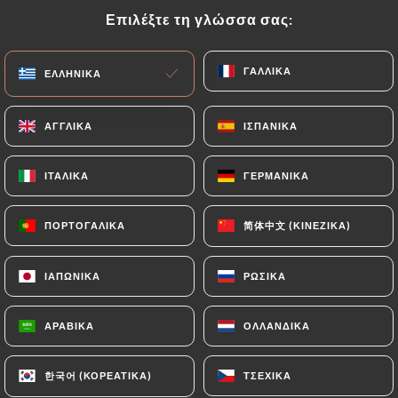
Επιλέξτε τη γλώσσα σας:
Επιλέξτε τη γλώσσα σας:
EL
ΜΕΝΟΎ
ΓΑΛΛΙΚΆ
ΓΑΛΛΙΚΆ
ΕΛΛΗΝΙΚΆ
ΕΛΛΗΝΙΚΆ
ΑΓΓΛΙΚΆ
ΑΓΓΛΙΚΆ
ΙΣΠΑΝΙΚΆ
ΙΣΠΑΝΙΚΆ
/
ΑΡΧΙΚΉ
ΕΠΑΦΉ
ΙΤΑΛΙΚΆ
ΙΤΑΛΙΚΆ
ΓΕΡΜΑΝΙΚΆ
ΓΕΡΜΑΝΙΚΆ
Επαφή
简体中文 (ΚΙΝΈΖΙΚΑ)
简体中文 (ΚΙΝΈΖΙΚΑ)
ΠΟΡΤΟΓΑΛΙΚΆ
ΠΟΡΤΟΓΑΛΙΚΆ
ΙΑΠΩΝΙΚΆ
ΙΑΠΩΝΙΚΆ
ΡΩΣΙΚΆ
ΡΩΣΙΚΆ
ΑΡΑΒΙΚΆ
ΑΡΑΒΙΚΆ
ΟΛΛΑΝΔΙΚΆ
ΟΛΛΑΝΔΙΚΆ
Chez SAB
한국어 (ΚΟΡΕΆΤΙΚΑ)
한국어 (ΚΟΡΕΆΤΙΚΑ)
ΤΣΈΧΙΚΑ
ΤΣΈΧΙΚΑ