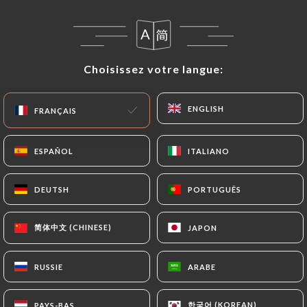
Les demandes de suppression de Données
Personnelles seront soumises aux obligations qui
Choisissez votre langue:
Choisissez votre langue:
sont imposées à
https://chezsabparis.fr
par la
loi, notamment en matière de conservation ou
d’archivage des documents. Enfin, les Utilisateurs
ENGLISH
ENGLISH
FRANÇAIS
FRANÇAIS
de
https://chezsabparis.fr
peuvent déposer une
réclamation auprès des autorités de contrôle, et
ESPAÑOL
ESPAÑOL
ITALIANO
ITALIANO
notamment de la CNIL
(
https://www.cnil.fr/fr/plaintes
).
DEUTSH
DEUTSH
PORTUGUÊS
PORTUGUÊS
7.4 Non-communication des données personnelles
简体中文 (CHINESE)
简体中文 (CHINESE)
JAPON
JAPON
https://chezsabparis.fr
s’interdit de traiter,
héberger ou transférer les Informations collectées
sur ses Clients vers un pays situé en dehors de
RUSSIE
RUSSIE
ARABE
ARABE
l’Union européenne ou reconnu comme « non
adéquat » par la Commission européenne sans en
한국어 (KOREAN)
한국어 (KOREAN)
PAYS-BAS
PAYS-BAS