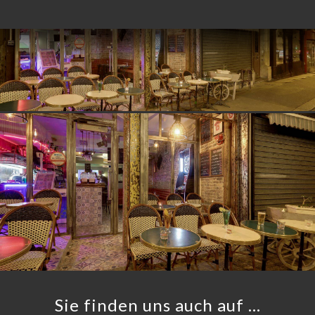
RTUNG
NÜ
TAKT
Sie finden uns auch auf …