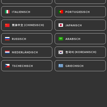
DE
MENÜ
ITALIENISCH
ITALIENISCH
PORTUGIESISCH
PORTUGIESISCH
简体中文 (CHINESISCH)
简体中文 (CHINESISCH)
JAPANISCH
JAPANISCH
RUSSISCH
RUSSISCH
ARABISCH
ARABISCH
/
START
GALERIE
Galerie
한국어 (KOREANISCH)
한국어 (KOREANISCH)
NIEDERLÄNDISCH
NIEDERLÄNDISCH
TSCHECHISCH
TSCHECHISCH
GRIECHISCH
GRIECHISCH