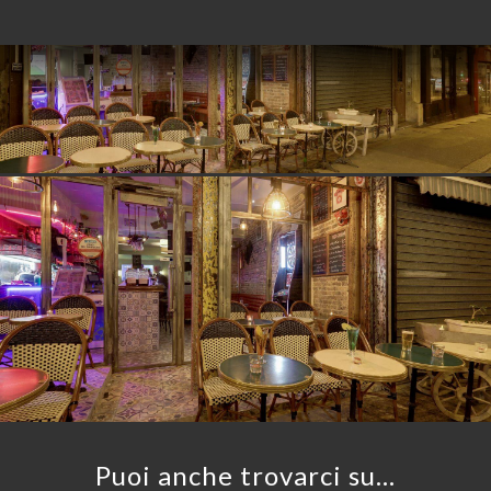
ERIA
SIONE
NU
ATTO
Puoi anche trovarci su…