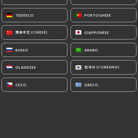
IT
MENU
TEDESCO
TEDESCO
PORTOGHESE
PORTOGHESE
简体中文 (CINESE)
简体中文 (CINESE)
GIAPPONESE
GIAPPONESE
RUSSO
RUSSO
ARABO
ARABO
/
PAGINA INIZIALE
GALLERIA
Galleria
한국어 (COREANO)
한국어 (COREANO)
OLANDESE
OLANDESE
CECO
CECO
GRECO
GRECO